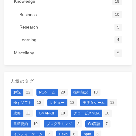
Knowledge
19
Business
10
Research
5
Learning
4
Miscellany
5
人気のタグ
解説
22
PCゲーム
20
技術解説
13
ゆずソフト
12
レビュー
12
美少女ゲーム
12
攻略
11
GMAP-BF
10
グロービスMBA
10
書籍要約
10
プログラミング
8
Go言語
7
インディーゲーム
7
Hexo
6
npm
6