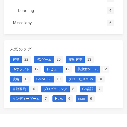
Learning
4
Miscellany
5
人気のタグ
解説
22
PCゲーム
20
技術解説
13
ゆずソフト
12
レビュー
12
美少女ゲーム
12
攻略
11
GMAP-BF
10
グロービスMBA
10
書籍要約
10
プログラミング
8
Go言語
7
インディーゲーム
7
Hexo
6
npm
6