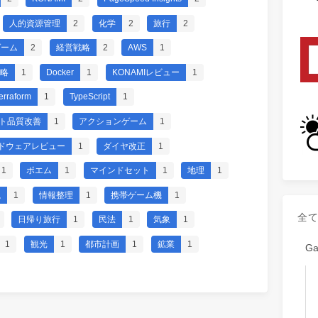
人的資源管理
2
化学
2
旅行
2
ゲーム
2
経営戦略
2
AWS
1
攻略
1
Docker
1
KONAMIレビュー
1
erraform
1
TypeScript
1
イト品質改善
1
アクションゲーム
1
ドウェアレビュー
1
ダイヤ改正
1
1
ポエム
1
マインドセット
1
地理
1
説
1
情報整理
1
携帯ゲーム機
1
全
日帰り旅行
1
民法
1
気象
1
1
観光
1
都市計画
1
鉱業
1
G