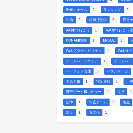
Switchゲーム
2
ランキング
2
生物
2
組織行動学
2
経営
A列車で行こう
1
A列車で行こう
KONAMI攻略
1
MySQL
1
T
Webアクセシビリティ
1
Webサ
ゲームハードウェア
1
ゲームハー
バージョン管理
1
パズルゲーム
天気予報
1
宿泊旅行
1
小
携帯ゲーム機レビュー
1
文学
1
法律
1
箱庭ゲーム
1
衛生
防災
1
食文化
1