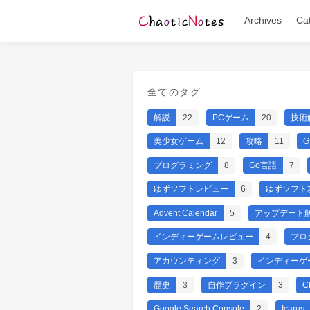
Archives
Ca
全てのタグ
解説
22
PCゲーム
20
技術
美少女ゲーム
12
攻略
11
G
プログラミング
8
Go言語
7
ゆずソフトレビュー
6
ゆずソフト
Advent Calendar
5
アップデート
インディーゲームレビュー
4
ブロ
アカウンティング
3
インディーゲ
歴史
3
自作プラグイン
3
C
Google Search Console
2
Icarus