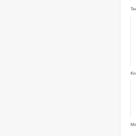
Te
Kn
Mi