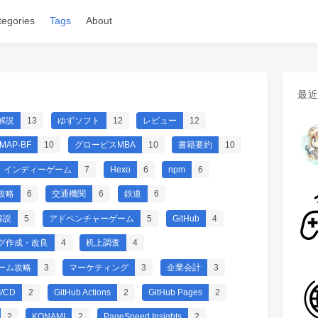
tegories
Tags
About
最
解説
13
ゆずソフト
12
レビュー
12
MAP-BF
10
グロービスMBA
10
書籍要約
10
インディーゲーム
7
Hexo
6
npm
6
攻略
6
交通機関
6
鉄道
6
解説
5
アドベンチャーゲーム
5
GitHub
4
グ作成・改良
4
机上調査
4
ーム攻略
3
マーケティング
3
企業会計
3
I/CD
2
GitHub Actions
2
GitHub Pages
2
2
KONAMI
2
PageSpeed Insights
2