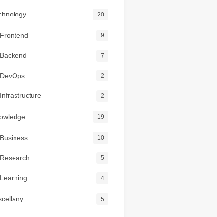
chnology
20
Frontend
9
Backend
7
DevOps
2
Infrastructure
2
owledge
19
Business
10
Research
5
Learning
4
scellany
5