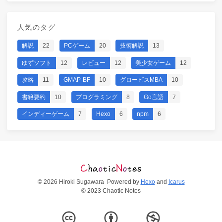
人気のタグ
解説
22
PCゲーム
20
技術解説
13
ゆずソフト
12
レビュー
12
美少女ゲーム
12
攻略
11
GMAP-BF
10
グロービスMBA
10
書籍要約
10
プログラミング
8
Go言語
7
インディーゲーム
7
Hexo
6
npm
6
© 2026 Hiroki Sugawara
Powered by
Hexo
and
Icarus
© 2023 Chaotic Notes