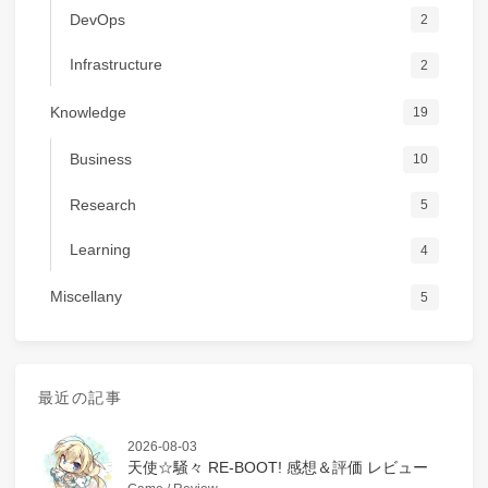
DevOps
2
Infrastructure
2
Knowledge
19
Business
10
Research
5
Learning
4
Miscellany
5
最近の記事
2026-08-03
天使☆騒々 RE-BOOT! 感想＆評価 レビュー