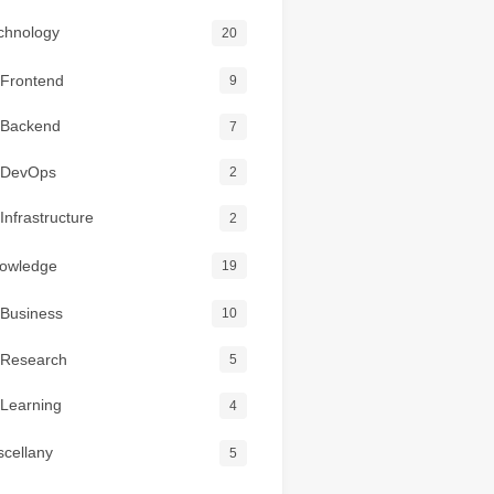
chnology
20
Frontend
9
Backend
7
DevOps
2
Infrastructure
2
owledge
19
Business
10
Research
5
Learning
4
scellany
5