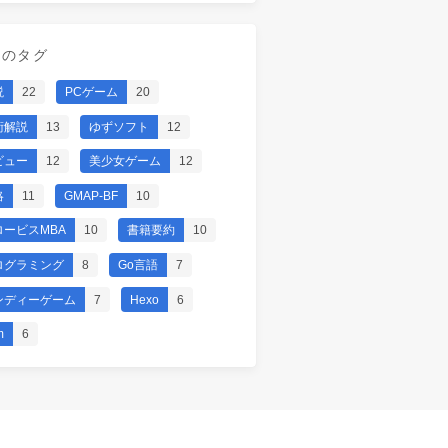
気のタグ
説
22
PCゲーム
20
術解説
13
ゆずソフト
12
ビュー
12
美少女ゲーム
12
略
11
GMAP-BF
10
ロービスMBA
10
書籍要約
10
ログラミング
8
Go言語
7
ンディーゲーム
7
Hexo
6
m
6