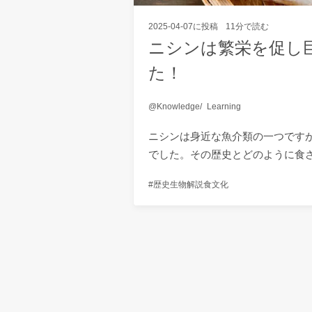
2025-04-07
に投稿
11分で読む
ニシンは繁栄を促し
た！
Knowledge
Learning
ニシンは身近な魚介類の一つです
でした。その歴史とどのように食
歴史
生物
解説
食文化