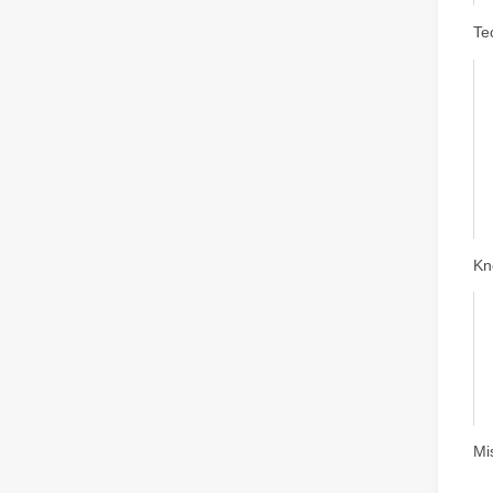
Te
Kn
Mi