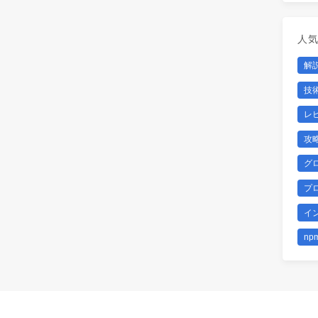
人
解
技
レ
攻
グ
プ
イ
np