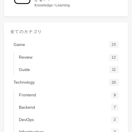
Knowledge / Learning
全てのカテゴリ
Game
23
Review
12
Guide
11
Technology
20
Frontend
9
Backend
7
DevOps
2
Infrastructure
2