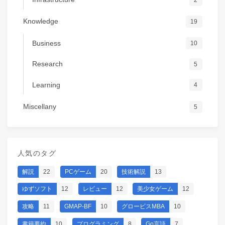
Knowledge
19
Business
10
Research
5
Learning
4
Miscellany
5
人気のタグ
解説
22
PCゲーム
20
技術解説
13
ゆずソフト
12
レビュー
12
美少女ゲーム
12
攻略
11
GMAP-BF
10
グロービスMBA
10
書籍要約
10
プログラミング
8
Go言語
7