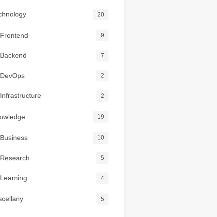
chnology
20
Frontend
9
Backend
7
DevOps
2
Infrastructure
2
owledge
19
Business
10
Research
5
Learning
4
scellany
5