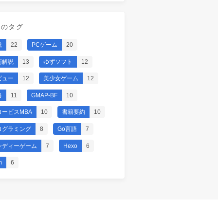
気のタグ
説
22
PCゲーム
20
術解説
13
ゆずソフト
12
ビュー
12
美少女ゲーム
12
略
11
GMAP-BF
10
ロービスMBA
10
書籍要約
10
ログラミング
8
Go言語
7
ンディーゲーム
7
Hexo
6
m
6