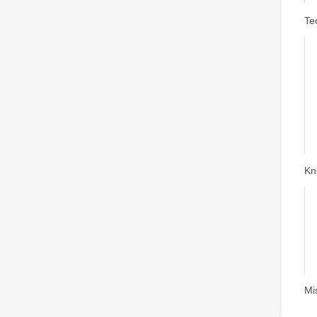
Te
Kn
Mi