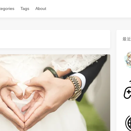
tegories
Tags
About
最