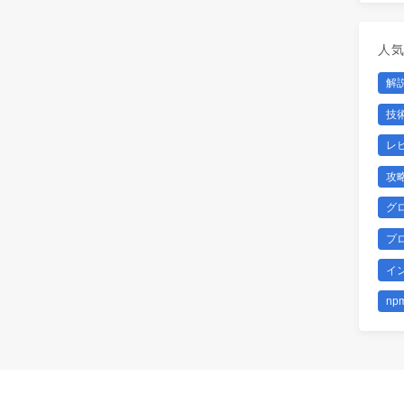
人
解
技
レ
攻
グ
プ
イ
np