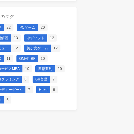
気のタグ
説
22
PCゲーム
20
術解説
13
ゆずソフト
12
ビュー
12
美少女ゲーム
12
略
11
GMAP-BF
10
ロービスMBA
10
書籍要約
10
ログラミング
8
Go言語
7
ンディーゲーム
7
Hexo
6
m
6