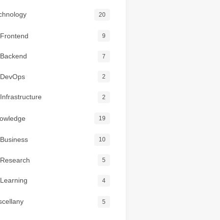
chnology
20
Frontend
9
Backend
7
DevOps
2
Infrastructure
2
owledge
19
Business
10
Research
5
Learning
4
scellany
5