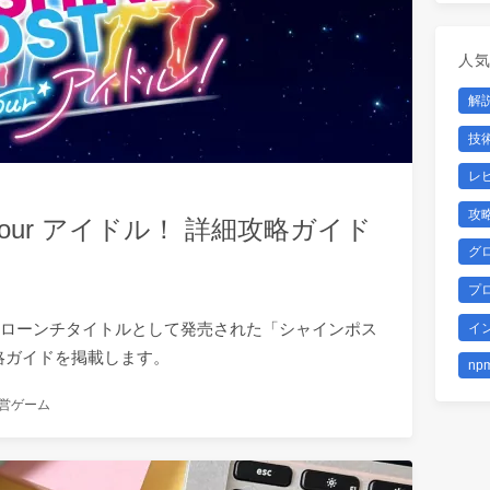
人
解
技
レ
攻
Your アイドル！ 詳細攻略ガイド
グ
プ
itch 2 のローンチタイトルとして発売された「シャインポス
イ
細攻略ガイドを掲載します。
np
営ゲーム