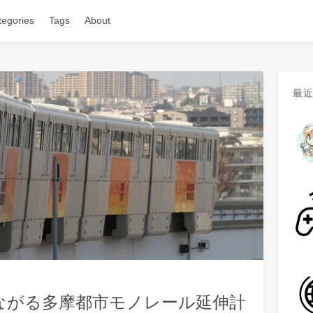
tegories
Tags
About
最
ながる多摩都市モノレール延伸計