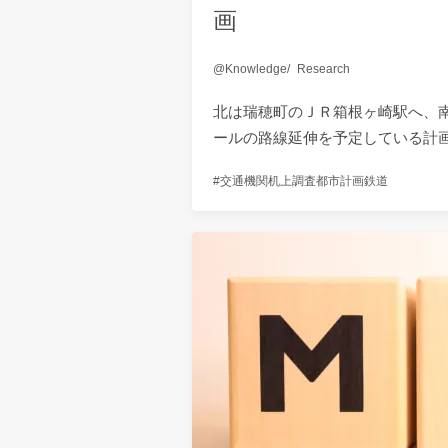
画
Knowledge
Research
北は瑞穂町のＪＲ箱根ヶ崎駅へ、
ールの路線延伸を予定している計
交通機関
机上調査
都市計画
鉄道