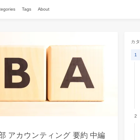
tegories
Tags
About
カ
1
2
部 アカウンティング 要約 中編